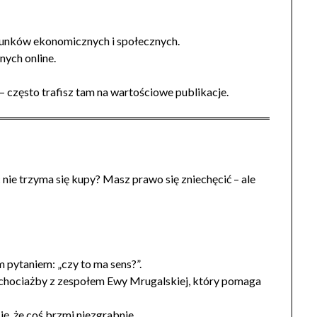
erunków ekonomicznych i społecznych.
nych online.
 – często trafisz tam na wartościowe publikacje.
nie trzyma się kupy? Masz prawo się zniechęcić – ale
 pytaniem: „czy to ma sens?”.
 – chociażby z zespołem Ewy Mrugalskiej, który pomaga
ię, że coś brzmi niezgrabnie.