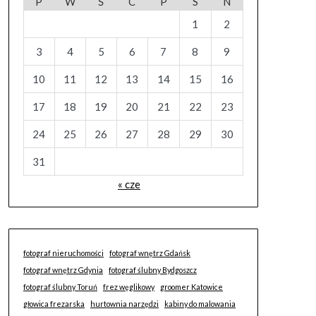
P
W
Ś
C
P
S
N
1
2
3
4
5
6
7
8
9
10
11
12
13
14
15
16
17
18
19
20
21
22
23
24
25
26
27
28
29
30
31
« cze
fotograf nieruchomości
fotograf wnętrz Gdańsk
fotograf wnętrz Gdynia
fotograf ślubny Bydgoszcz
fotograf ślubny Toruń
frez węglikowy
groomer Katowice
głowica frezarska
hurtownia narzędzi
kabiny do malowania