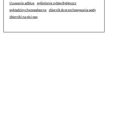
Usuwanie adblue
wybielanie zębów Bydgoszcz
wykładziny chemoodporne
zbiornik do przechowywania wody
zbiorniki na pix i pax