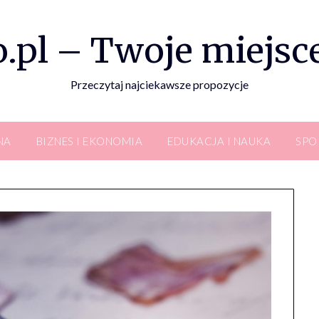
.pl – Twoje miejsce
Przeczytaj najciekawsze propozycje
NA
BIZNES I EKONOMIA
EDUKACJA I NAUKA
SPO