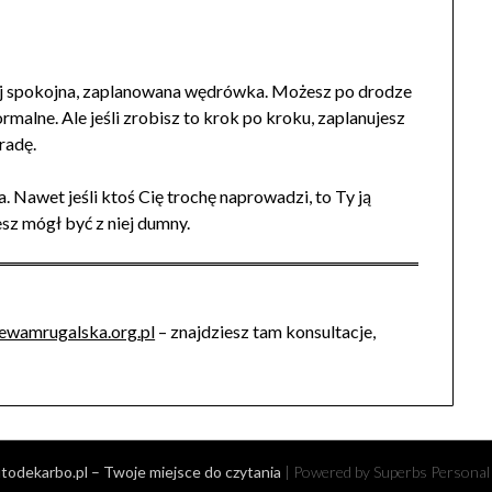
.
aczej spokojna, zaplanowana wędrówka. Możesz po drodze
rmalne. Ale jeśli zrobisz to krok po kroku, zaplanujesz
radę.
. Nawet jeśli ktoś Cię trochę naprowadzi, to Ty ją
esz mógł być z niej dumny.
wamrugalska.org.pl
– znajdziesz tam konsultacje,
odekarbo.pl – Twoje miejsce do czytania
| Powered by Superbs
Personal