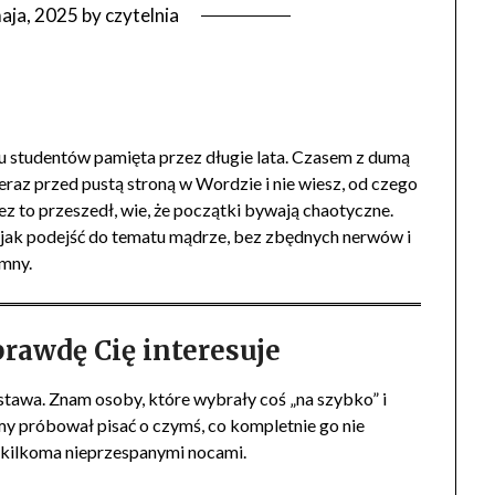
aja, 2025
by
czytelnia
elu studentów pamięta przez długie lata. Czasem z dumą
z teraz przed pustą stroną w Wordzie i nie wiesz, od czego
zez to przeszedł, wie, że początki bywają chaotyczne.
i, jak podejść do tematu mądrze, bez zbędnych nerwów i
umny.
prawdę Cię interesuje
stawa. Znam osoby, które wybrały coś „na szybko” i
my próbował pisać o czymś, co kompletnie go nie
i kilkoma nieprzespanymi nocami.