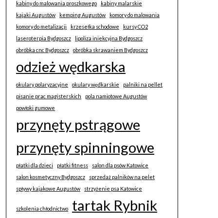
kabiny do malowania proszkowego
kabiny malarskie
kajaki Augustów
kemping Augustów
komory do malowania
komory do metalizacji
krzesełka schodowe
kursy CO2
laseroterpia Bydgoszcz
lipoliza iniekcyjna Bydgoszcz
obróbka cnc Bydgoszcz
obróbka skrawaniem Bydgoszcz
odzież wędkarska
okulary polaryzacyjne
okulary wędkarskie
palniki na pellet
pisanie prac magisterskich
pola namiotowe Augustów
powłoki gumowe
przynęty pstrągowe
przynęty spinningowe
płatki dla dzieci
płatki fitness
salon dla psów Katowice
salon kosmetyczny Bydgoszcz
sprzedaż palników na pelet
spływy kajakowe Augustów
strzyżenie psa Katowice
tartak Rybnik
szkolenia chłodnictwo