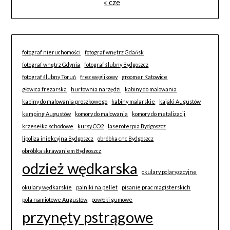
« cze
fotograf nieruchomości
fotograf wnętrz Gdańsk
fotograf wnętrz Gdynia
fotograf ślubny Bydgoszcz
fotograf ślubny Toruń
frez węglikowy
groomer Katowice
głowica frezarska
hurtownia narzędzi
kabiny do malowania
kabiny do malowania proszkowego
kabiny malarskie
kajaki Augustów
kemping Augustów
komory do malowania
komory do metalizacji
krzesełka schodowe
kursy CO2
laseroterpia Bydgoszcz
lipoliza iniekcyjna Bydgoszcz
obróbka cnc Bydgoszcz
obróbka skrawaniem Bydgoszcz
odzież wędkarska
okulary polaryzacyjne
okulary wędkarskie
palniki na pellet
pisanie prac magisterskich
pola namiotowe Augustów
powłoki gumowe
przynęty pstrągowe