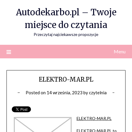
Skip
Autodekarbo.pl – Twoje
to
content
miejsce do czytania
Przeczytaj najciekawsze propozycje
Menu
ELEKTRO-MAR.PL
Posted on
14 września, 2023
by
czytelnia
ELEKTRO-MAR.PL
ELEKTRO-MAR.PL to