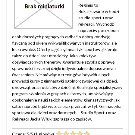
Regimis to
zlokalizowane w Łodzi
studio sportu oraz
rekreacji. Wychodzi
naprzeciw potrzebom
osób dorosłych pragnących zadbać o dobrą kondycję
fizyczną pod okiem wykwalifikowanych instruktorów, ale
lecz również. Ofertę zajęć z gimnastyki sportowej kieruje
także do dzieci oraz młodzieży. Jako kolektyw
doświadczonych trenerów gwarantuje szybką poprawę
sprawności fizycznej dzięki indywidualnie dopasowanym
ćwiczeniom. Nie mówiąc o treningów indywidualnych
prowadzi kursy z gimnastyki ogólnorozwojowej dla dzieci,
dziewcząt oraz rodziców z dziećmi. Realizuje specjalistyczny
program szkolenia w grupach elitarnych, umożliwiający
doskonalenie nauki takich elementów gimnastycznych jak
salto naprzód bądź wstecz oraz przerzut w tył. Gimnastyka
sportowa dla dzieci oraz dorosłych – Studio Sportu oraz
Rekreacji Jacka Włuki zaprasza do zapisów.
Ocena:
5
/
5
(
1
głosów)