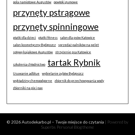
pola namiotowe Augustów
powłoki gumowe
przynęty pstrągowe
przynęty spinningowe
płatki dla dzieci
płatki fitness
salon dla psów Katowice
salon kosmetyczny Bydgoszcz
sprzedaż palników na pelet
spływy kajakowe Augustów
strzyżenie psa Katowice
tartak Rybnik
szkolenia chłodnictwo
Usuwanie adblue
wybielanie zębów Bydgoszcz
wykładziny chemoodporne
zbiornik do przechowywania wody
zbiorniki na pix i pax
© 2026 Autodekarbo.pl – Twoje miejsce do czytania
| Powered by
Superbs
Personal Blog theme