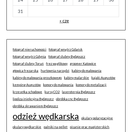
31
« cze
fotograf nieruchomości
fotograf wnętrz Gdańsk
fotograf wnętrz Gdynia
fotograf ślubny Bydgoszcz
fotograf ślubny Toruń
frez węglikowy
groomer Katowice
głowica frezarska
hurtownia narzędzi
kabiny do malowania
kabiny do malowania proszkowego
kabiny malarskie
kajaki Augustów
kemping Augustów
komory do malowania
komory do metalizacji
krzesełka schodowe
kursy CO2
laseroterpia Bydgoszcz
lipoliza iniekcyjna Bydgoszcz
obróbka cnc Bydgoszcz
obróbka skrawaniem Bydgoszcz
odzież wędkarska
okulary polaryzacyjne
okulary wędkarskie
palniki na pellet
pisanie prac magisterskich