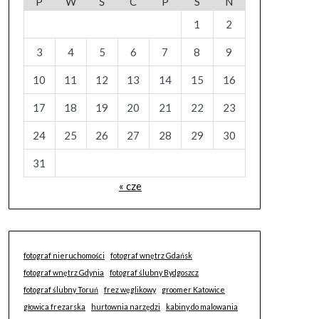
P
W
Ś
C
P
S
N
1
2
3
4
5
6
7
8
9
10
11
12
13
14
15
16
17
18
19
20
21
22
23
24
25
26
27
28
29
30
31
« cze
fotograf nieruchomości
fotograf wnętrz Gdańsk
fotograf wnętrz Gdynia
fotograf ślubny Bydgoszcz
fotograf ślubny Toruń
frez węglikowy
groomer Katowice
głowica frezarska
hurtownia narzędzi
kabiny do malowania