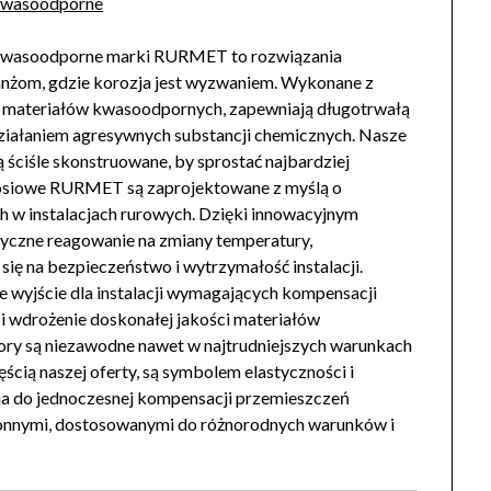
kwasoodporne
wasoodporne marki RURMET to rozwiązania
żom, gdzie korozja jest wyzwaniem. Wykonane z
i materiałów kwasoodpornych, zapewniają długotrwałą
ziałaniem agresywnych substancji chemicznych. Nasze
ściśle skonstruowane, by sprostać najbardziej
siowe RURMET są zaprojektowane z myślą o
 w instalacjach rurowych. Dzięki innowacyjnym
tyczne reagowanie na zmiany temperatury,
 się na bezpieczeństwo i wytrzymałość instalacji.
wyjście dla instalacji wymagających kompensacji
i wdrożenie doskonałej jakości materiałów
ry są niezawodne nawet w najtrudniejszych warunkach
ią naszej oferty, są symbolem elastyczności i
a do jednoczesnej kompensacji przemieszczeń
tronnymi, dostosowanymi do różnorodnych warunków i