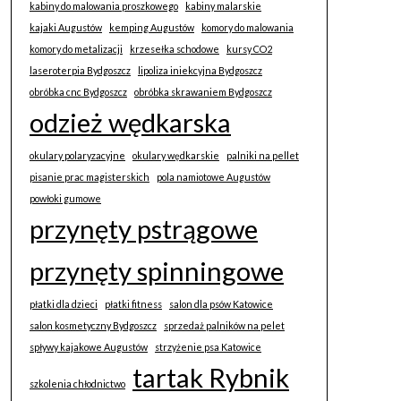
kabiny do malowania proszkowego
kabiny malarskie
kajaki Augustów
kemping Augustów
komory do malowania
komory do metalizacji
krzesełka schodowe
kursy CO2
laseroterpia Bydgoszcz
lipoliza iniekcyjna Bydgoszcz
obróbka cnc Bydgoszcz
obróbka skrawaniem Bydgoszcz
odzież wędkarska
okulary polaryzacyjne
okulary wędkarskie
palniki na pellet
pisanie prac magisterskich
pola namiotowe Augustów
powłoki gumowe
przynęty pstrągowe
przynęty spinningowe
płatki dla dzieci
płatki fitness
salon dla psów Katowice
salon kosmetyczny Bydgoszcz
sprzedaż palników na pelet
spływy kajakowe Augustów
strzyżenie psa Katowice
tartak Rybnik
szkolenia chłodnictwo