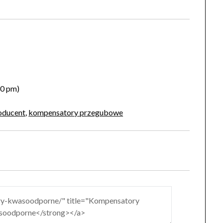
30 pm)
oducent
,
kompensatory przegubowe
)