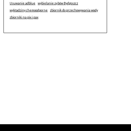
Usuwanie adblue
wybielanie zębów Bydgoszcz
wykładziny chemoodporne
zbiornik do przechowywania wody
zbiorniki na pix i pax