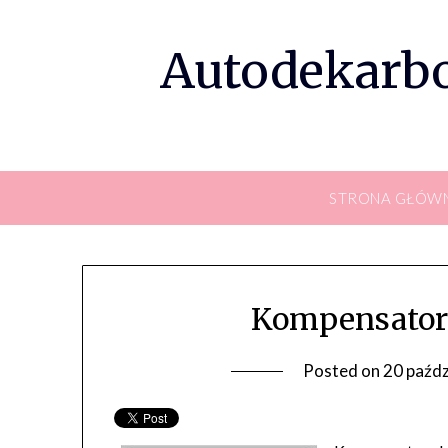
Skip
to
Autodekarbo
content
STRONA GŁÓW
Kompensator
Posted on
20 paźdz