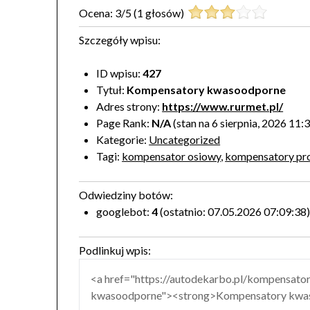
Ocena:
3
/
5
(
1
głosów)
Szczegóły wpisu:
ID wpisu:
427
Tytuł:
Kompensatory kwasoodporne
Adres strony:
https://www.rurmet.pl/
Page Rank:
N/A
(stan na 6 sierpnia, 2026 11:
Kategorie:
Uncategorized
Tagi:
kompensator osiowy
,
kompensatory pr
Odwiedziny botów:
googlebot:
4
(ostatnio: 07.05.2026 07:09:38
Podlinkuj wpis: