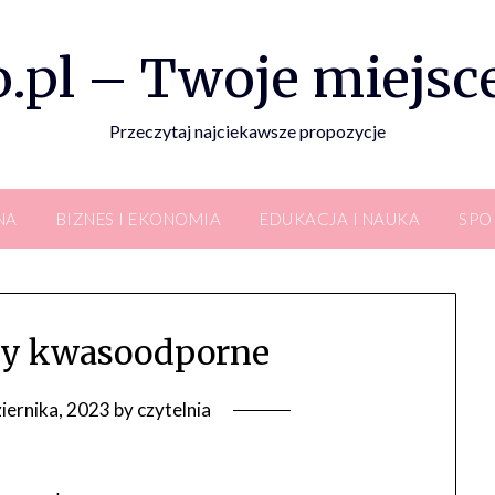
.pl – Twoje miejsce
Przeczytaj najciekawsze propozycje
NA
BIZNES I EKONOMIA
EDUKACJA I NAUKA
SPO
y kwasoodporne
iernika, 2023
by
czytelnia