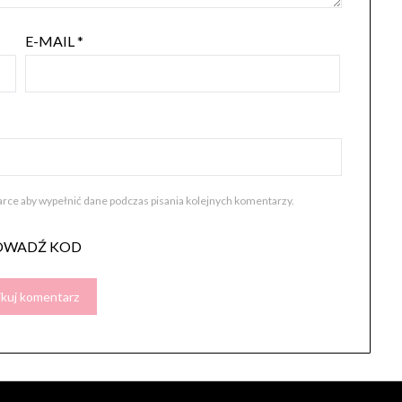
E-MAIL
*
darce aby wypełnić dane podczas pisania kolejnych komentarzy.
OWADŹ KOD