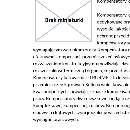
Kompensatory 
Kompensatory k
dedykowane bran
wysokiej jakośc
ochronę przed d
kompensatory są 
wymagającym warunkom pracy. Kompensatory o
efektywnej kompensacji przemieszczeń osiowych
rozwiązaniom konstrukcyjnym, umożliwiają elas
rozszerzalność termiczną i drgania, co przekłada
Kompensatory kątowe marki RURMET to idealne 
przemieszczeń kątowych. Solidna wnioskowanie 
kwasoodpornych sprawiają, że nasze kompensato
pracy. Kompensatory dwumieszkowe, będące częśc
kompleksowej kompensacji ruchów. Kompetencj
osiowych i kątowych czyni je szalenie wszechs
wymagań branżowych.