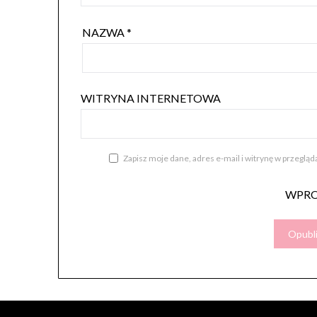
NAZWA
*
WITRYNA INTERNETOWA
Zapisz moje dane, adres e-mail i witrynę w przeglą
WPR