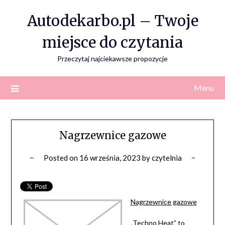
Skip
Autodekarbo.pl – Twoje
to
content
miejsce do czytania
Przeczytaj najciekawsze propozycje
Menu
Nagrzewnice gazowe
Posted on
16 września, 2023
by
czytelnia
Nagrzewnice gazowe
„Techno Heat” to