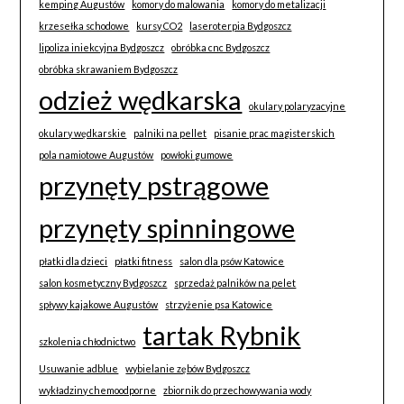
kemping Augustów
komory do malowania
komory do metalizacji
krzesełka schodowe
kursy CO2
laseroterpia Bydgoszcz
lipoliza iniekcyjna Bydgoszcz
obróbka cnc Bydgoszcz
obróbka skrawaniem Bydgoszcz
odzież wędkarska
okulary polaryzacyjne
okulary wędkarskie
palniki na pellet
pisanie prac magisterskich
pola namiotowe Augustów
powłoki gumowe
przynęty pstrągowe
przynęty spinningowe
płatki dla dzieci
płatki fitness
salon dla psów Katowice
salon kosmetyczny Bydgoszcz
sprzedaż palników na pelet
spływy kajakowe Augustów
strzyżenie psa Katowice
tartak Rybnik
szkolenia chłodnictwo
Usuwanie adblue
wybielanie zębów Bydgoszcz
wykładziny chemoodporne
zbiornik do przechowywania wody