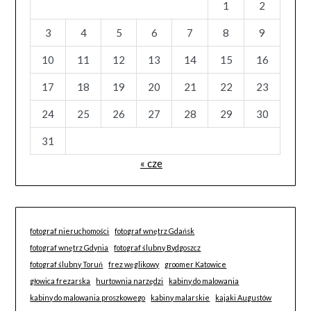
1
2
3
4
5
6
7
8
9
10
11
12
13
14
15
16
17
18
19
20
21
22
23
24
25
26
27
28
29
30
31
« cze
fotograf nieruchomości
fotograf wnętrz Gdańsk
fotograf wnętrz Gdynia
fotograf ślubny Bydgoszcz
fotograf ślubny Toruń
frez węglikowy
groomer Katowice
głowica frezarska
hurtownia narzędzi
kabiny do malowania
kabiny do malowania proszkowego
kabiny malarskie
kajaki Augustów