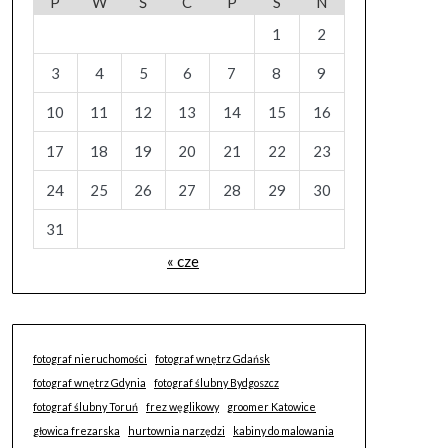
P
W
Ś
C
P
S
N
1
2
3
4
5
6
7
8
9
10
11
12
13
14
15
16
17
18
19
20
21
22
23
24
25
26
27
28
29
30
31
« cze
fotograf nieruchomości
fotograf wnętrz Gdańsk
fotograf wnętrz Gdynia
fotograf ślubny Bydgoszcz
fotograf ślubny Toruń
frez węglikowy
groomer Katowice
głowica frezarska
hurtownia narzędzi
kabiny do malowania