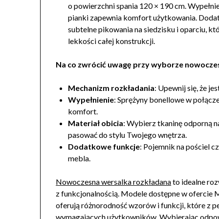
o powierzchni spania 120 × 190 cm. Wypełni
pianki zapewnia komfort użytkowania. Dodat
subtelne pikowania na siedzisku i oparciu, k
lekkości całej konstrukcji.
Na co zwrócić uwagę przy wyborze nowoczes
Mechanizm rozkładania
: Upewnij się, że je
Wypełnienie
: Sprężyny bonellowe w połącz
komfort.
Materiał obicia
: Wybierz tkaninę odporną n
pasować do stylu Twojego wnętrza.
Dodatkowe funkcje
: Pojemnik na pościel 
mebla.
Nowoczesna wersalka rozkładana
to idealne ro
z funkcjonalnością. Modele dostępne w ofercie M
oferują różnorodność wzorów i funkcji, które z 
wymagających użytkowników. Wybierając odpow