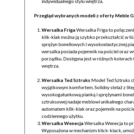
indywidualnego stylu wnętrza.
Przegląd wybranych modeli z oferty Meble G
Wersalka Friga
Wersalka Friga to połączeni
klik-klak można ją szybko przekształcić w ł
sprężyn bonellowych i wysokoelastycznej p
wersalka posiada pojemnik na pościel oraz w
porządku. Dostępna jest w różnych kolorach
wnętrza.
Wersalka Ted Sztruks
Model Ted Sztruks c
wyjątkowym komfortem. Solidny stelaż z lite
wysokogatunkową pianką i sprężynami bonel
sztruksowej nadaje meblowi unikalnego chara
automatem klik-klak oraz pojemnik na poście
codziennego użytku.
Wersalka Wenecja
Wersalka Wenecja to pro
Wyposażona w mechanizm klick-klack, umożli