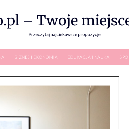
.pl – Twoje miejsce
Przeczytaj najciekawsze propozycje
NA
BIZNES I EKONOMIA
EDUKACJA I NAUKA
SPO