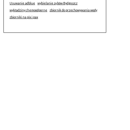
Usuwanie adblue
wybielanie zębów Bydgoszcz
wykładziny chemoodporne
zbiornik do przechowywania wody
zbiorniki na pix i pax