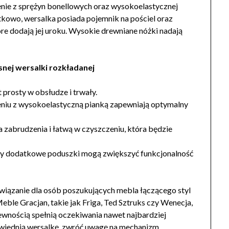
enie z sprężyn bonellowych oraz wysokoelastycznej
kowo, wersalka posiada pojemnik na pościel oraz
tóre dodają jej uroku. Wysokie drewniane nóżki nadają
nej wersalki rozkładanej
st prosty w obsłudze i trwały.
eniu z wysokoelastyczną pianką zapewniają optymalny
a zabrudzenia i łatwą w czyszczeniu, która będzie
czy dodatkowe poduszki mogą zwiększyć funkcjonalność
związanie dla osób poszukujących mebla łączącego styl
eble Gracjan, takie jak Friga, Ted Sztruks czy Wenecja,
pewnością spełnią oczekiwania nawet najbardziej
iednią wersalkę, zwróć uwagę na mechanizm