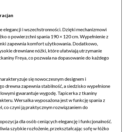
racjan
e elegancji i wszechstronności. Dzięki mechanizmowi
óżko o powierzchni spania 190 × 120 cm. Wypełnienie z
ianki zapewnia komfort użytkowania. Dodatkowo,
ysokie drewniane nóżki, które ułatwiają utrzymanie
 tkaniny Freya, co pozwala na dopasowanie do każdego
harakteryzuje się nowoczesnym designem i
go drewna zapewnia stabilność, a siedzisko wypełnione
lowymi gwarantuje wygodę. Tapicerka z tkaniny
kteru. Wersalka wyposażona jest w funkcję spania z
l, co czyni ją praktycznym rozwiązaniem do
pozycja dla osób ceniących elegancję i funkcjonalność.
wia szybkie rozłożenie, przekształcając sofę w łóżko