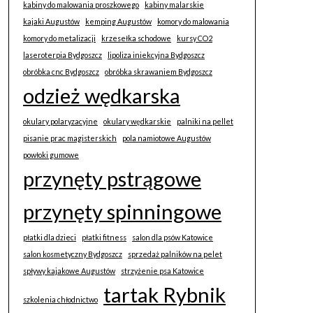
kabiny do malowania proszkowego
kabiny malarskie
kajaki Augustów
kemping Augustów
komory do malowania
komory do metalizacji
krzesełka schodowe
kursy CO2
laseroterpia Bydgoszcz
lipoliza iniekcyjna Bydgoszcz
obróbka cnc Bydgoszcz
obróbka skrawaniem Bydgoszcz
odzież wędkarska
okulary polaryzacyjne
okulary wędkarskie
palniki na pellet
pisanie prac magisterskich
pola namiotowe Augustów
powłoki gumowe
przynęty pstrągowe
przynęty spinningowe
płatki dla dzieci
płatki fitness
salon dla psów Katowice
salon kosmetyczny Bydgoszcz
sprzedaż palników na pelet
spływy kajakowe Augustów
strzyżenie psa Katowice
tartak Rybnik
szkolenia chłodnictwo