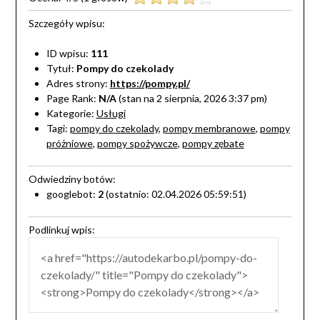
Szczegóły wpisu:
ID wpisu:
111
Tytuł:
Pompy do czekolady
Adres strony:
https://pompy.pl/
Page Rank:
N/A
(stan na 2 sierpnia, 2026 3:37 pm)
Kategorie:
Usługi
Tagi:
pompy do czekolady
,
pompy membranowe
,
pompy
próżniowe
,
pompy spożywcze
,
pompy zębate
Odwiedziny botów:
googlebot:
2
(ostatnio: 02.04.2026 05:59:51)
Podlinkuj wpis: