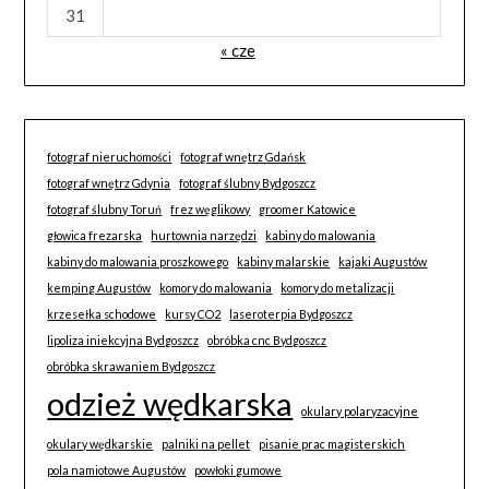
31
« cze
fotograf nieruchomości
fotograf wnętrz Gdańsk
fotograf wnętrz Gdynia
fotograf ślubny Bydgoszcz
fotograf ślubny Toruń
frez węglikowy
groomer Katowice
głowica frezarska
hurtownia narzędzi
kabiny do malowania
kabiny do malowania proszkowego
kabiny malarskie
kajaki Augustów
kemping Augustów
komory do malowania
komory do metalizacji
krzesełka schodowe
kursy CO2
laseroterpia Bydgoszcz
lipoliza iniekcyjna Bydgoszcz
obróbka cnc Bydgoszcz
obróbka skrawaniem Bydgoszcz
odzież wędkarska
okulary polaryzacyjne
okulary wędkarskie
palniki na pellet
pisanie prac magisterskich
pola namiotowe Augustów
powłoki gumowe