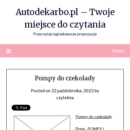
Skip
Autodekarbo.pl – Twoje
to
content
miejsce do czytania
Przeczytaj najciekawsze propozycje
Menu
Pompy do czekolady
Posted on
22 października, 2022
by
czytelnia
Pompy do czekolady
Firma „POMPY i