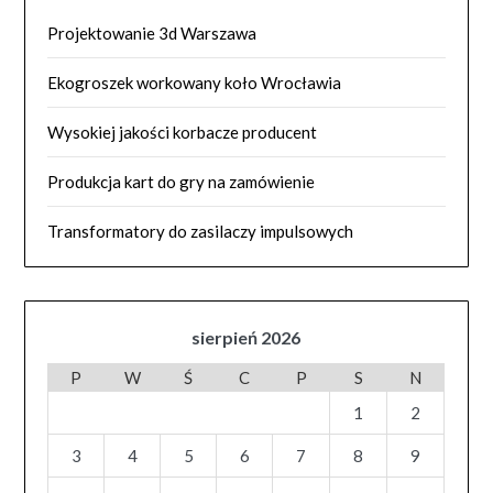
Projektowanie 3d Warszawa
Ekogroszek workowany koło Wrocławia
Wysokiej jakości korbacze producent
Produkcja kart do gry na zamówienie
Transformatory do zasilaczy impulsowych
sierpień 2026
P
W
Ś
C
P
S
N
1
2
3
4
5
6
7
8
9