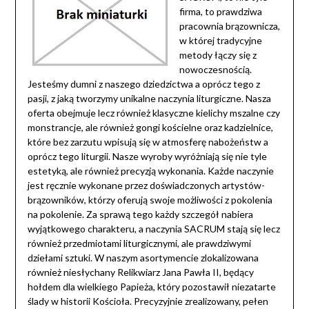
firma, to prawdziwa
pracownia brązownicza,
w której tradycyjne
metody łączy się z
nowoczesnością.
Jesteśmy dumni z naszego dziedzictwa a oprócz tego z
pasji, z jaką tworzymy unikalne naczynia liturgiczne. Nasza
oferta obejmuje lecz również klasyczne kielichy mszalne czy
monstrancje, ale również gongi kościelne oraz kadzielnice,
które bez zarzutu wpisują się w atmosferę nabożeństw a
oprócz tego liturgii. Nasze wyroby wyróżniają się nie tyle
estetyką, ale również precyzją wykonania. Każde naczynie
jest ręcznie wykonane przez doświadczonych artystów-
brązowników, którzy oferują swoje możliwości z pokolenia
na pokolenie. Za sprawą tego każdy szczegół nabiera
wyjątkowego charakteru, a naczynia SACRUM stają się lecz
również przedmiotami liturgicznymi, ale prawdziwymi
dziełami sztuki. W naszym asortymencie zlokalizowana
również niesłychany Relikwiarz Jana Pawła II, będący
hołdem dla wielkiego Papieża, który pozostawił niezatarte
ślady w historii Kościoła. Precyzyjnie zrealizowany, pełen