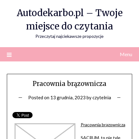
Skip
Autodekarbo.pl – Twoje
to
content
miejsce do czytania
Przeczytaj najciekawsze propozycje
Menu
Pracownia brązownicza
Posted on
13 grudnia, 2023
by
czytelnia
Pracownia brązownicza
SACRUM, to nie tyle