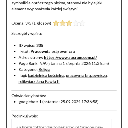
symboliki a oprócz tego piękna, stanowi nie byle jaki
element wyposażenia każdej świątyni.
Ocena:
3
/
5
(
1
głosów)
Szczegóły wpisu:
ID wpisu:
335
Tytuł:
Pracownia brązownicza
Adres strony:
https://www.sacrum.com.pl/
Page Rank:
N/A
(stan na 1 sierpnia, 2026 11:36 am)
Kategorie:
Religia
Tagi:
kadzielnica kościelna
,
pracownia brązownicza
,
relikwiarz Jana Pawła II
Odwiedziny botów:
googlebot:
1
(ostatnio: 25.09.2024 17:36:58)
Podlinkuj wpis: