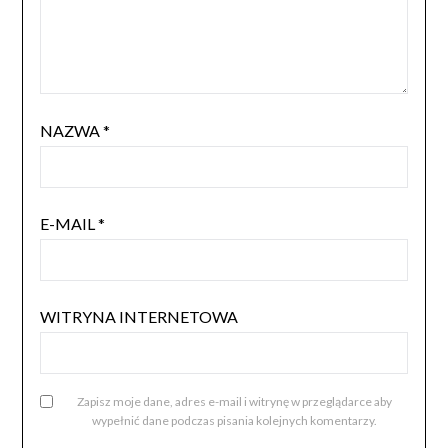
NAZWA
*
E-MAIL
*
WITRYNA INTERNETOWA
Zapisz moje dane, adres e-mail i witrynę w przeglądarce aby
wypełnić dane podczas pisania kolejnych komentarzy.