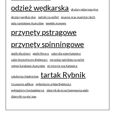
odzież wędkarska
okulary polaryzacyjne
okulary wędkarskie
palniki na pellet
pisanie prac magisterskich
pola namiotowe Augustów
powłoki gumowe
przynęty pstrągowe
przynęty spinningowe
płatki dla dzieci
płatki fitness
salon dla psów Katowice
salon kosmetyczny Bydgoszcz
sprzedaż palników na pelet
spływy kajakowe Augustów
strzyżenie psa Katowice
tartak Rybnik
szkolenia chłodnictwo
Usuwanie adblue
wybielanie zębów Bydgoszcz
wykładziny chemoodporne
zbiornik do przechowywania wody
zbiorniki na pix i pax