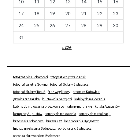
10
11
12
13
14
15
16
17
18
19
20
21
22
23
24
25
26
27
28
29
30
31
« cze
fotograf nieruchomości
fotograf wnętrz Gdańsk
fotograf wnętrz Gdynia
fotograf ślubny Bydgoszcz
fotograf ślubny Toruń
frez węglikowy
groomer Katowice
głowica frezarska
hurtownia narzędzi
kabiny do malowania
kabiny do malowania proszkowego
kabiny malarskie
kajaki Augustów
kemping Augustów
komory do malowania
komory do metalizacji
krzesełka schodowe
kursy CO2
laseroterpia Bydgoszcz
lipoliza iniekcyjna Bydgoszcz
obróbka cnc Bydgoszcz
obróbka skrawaniem Bydgoszcz