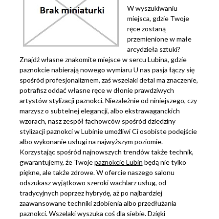
W wyszukiwaniu
miejsca, gdzie Twoje
ręce zostaną
przemienione w małe
arcydzieła sztuki?
Znajdź własne znakomite miejsce w sercu Lubina, gdzie
paznokcie nabierają nowego wymiaru U nas pasja łączy się
spośród profesjonalizmem, zaś wszelaki detal ma znaczenie,
potrafisz oddać własne ręce w dłonie prawdziwych
artystów stylizacji paznokci. Niezależnie od niniejszego, czy
marzysz o subtelnej elegancji, albo ekstrawaganckich
wzorach, nasz zespół fachowców spośród dziedziny
stylizacji paznokci w Lubinie umożliwi Ci osobiste podejście
albo wykonanie usługi na najwyższym poziomie.
Korzystając spośród najnowszych trendów także technik,
gwarantujemy, że Twoje
paznokcie Lubin
będą nie tylko
piękne, ale także zdrowe. W ofercie naszego salonu
odszukasz wyjątkowo szeroki wachlarz usług, od
tradycyjnych poprzez hybrydę, aż po najbardziej
zaawansowane techniki zdobienia albo przedłużania
paznokci. Wszelaki wyszuka coś dla siebie. Dzięki