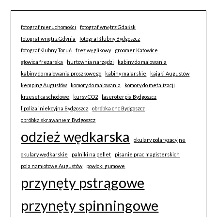
fotograf nieruchomości
fotograf wnętrz Gdańsk
fotograf wnętrz Gdynia
fotograf ślubny Bydgoszcz
fotograf ślubny Toruń
frez węglikowy
groomer Katowice
głowica frezarska
hurtownia narzędzi
kabiny do malowania
kabiny do malowania proszkowego
kabiny malarskie
kajaki Augustów
kemping Augustów
komory do malowania
komory do metalizacji
krzesełka schodowe
kursy CO2
laseroterpia Bydgoszcz
lipoliza iniekcyjna Bydgoszcz
obróbka cnc Bydgoszcz
obróbka skrawaniem Bydgoszcz
odzież wędkarska
okulary polaryzacyjne
okulary wędkarskie
palniki na pellet
pisanie prac magisterskich
pola namiotowe Augustów
powłoki gumowe
przynęty pstrągowe
przynęty spinningowe