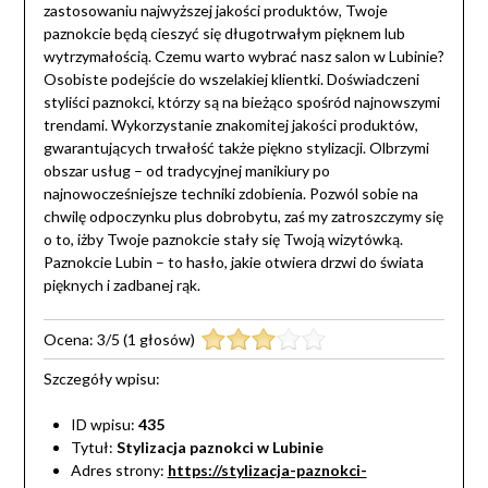
zastosowaniu najwyższej jakości produktów, Twoje
paznokcie będą cieszyć się długotrwałym pięknem lub
wytrzymałością. Czemu warto wybrać nasz salon w Lubinie?
Osobiste podejście do wszelakiej klientki. Doświadczeni
styliści paznokci, którzy są na bieżąco spośród najnowszymi
trendami. Wykorzystanie znakomitej jakości produktów,
gwarantujących trwałość także piękno stylizacji. Olbrzymi
obszar usług – od tradycyjnej manikiury po
najnowocześniejsze techniki zdobienia. Pozwól sobie na
chwilę odpoczynku plus dobrobytu, zaś my zatroszczymy się
o to, iżby Twoje paznokcie stały się Twoją wizytówką.
Paznokcie Lubin – to hasło, jakie otwiera drzwi do świata
pięknych i zadbanej rąk.
Ocena:
3
/
5
(
1
głosów)
Szczegóły wpisu:
ID wpisu:
435
Tytuł:
Stylizacja paznokci w Lubinie
Adres strony:
https://stylizacja-paznokci-