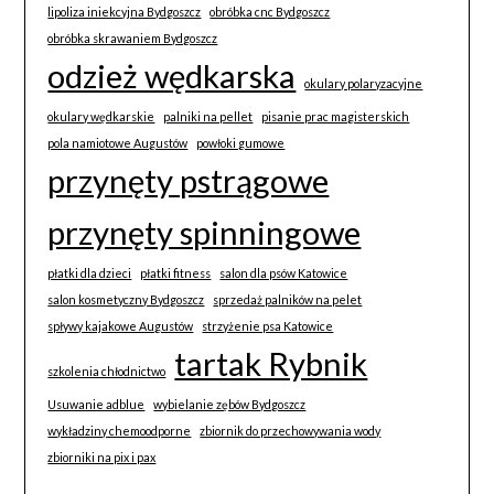
lipoliza iniekcyjna Bydgoszcz
obróbka cnc Bydgoszcz
obróbka skrawaniem Bydgoszcz
odzież wędkarska
okulary polaryzacyjne
okulary wędkarskie
palniki na pellet
pisanie prac magisterskich
pola namiotowe Augustów
powłoki gumowe
przynęty pstrągowe
przynęty spinningowe
płatki dla dzieci
płatki fitness
salon dla psów Katowice
salon kosmetyczny Bydgoszcz
sprzedaż palników na pelet
spływy kajakowe Augustów
strzyżenie psa Katowice
tartak Rybnik
szkolenia chłodnictwo
Usuwanie adblue
wybielanie zębów Bydgoszcz
wykładziny chemoodporne
zbiornik do przechowywania wody
zbiorniki na pix i pax