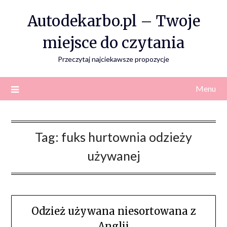
Skip
Autodekarbo.pl – Twoje
to
content
miejsce do czytania
Przeczytaj najciekawsze propozycje
Menu
Tag:
fuks hurtownia odzieży
używanej
Odzież używana niesortowana z
Anglii