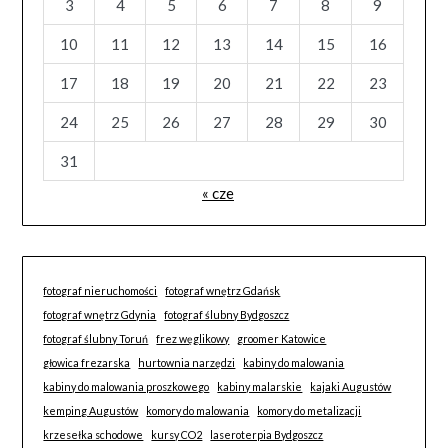
3
4
5
6
7
8
9
10
11
12
13
14
15
16
17
18
19
20
21
22
23
24
25
26
27
28
29
30
31
« cze
fotograf nieruchomości
fotograf wnętrz Gdańsk
fotograf wnętrz Gdynia
fotograf ślubny Bydgoszcz
fotograf ślubny Toruń
frez węglikowy
groomer Katowice
głowica frezarska
hurtownia narzędzi
kabiny do malowania
kabiny do malowania proszkowego
kabiny malarskie
kajaki Augustów
kemping Augustów
komory do malowania
komory do metalizacji
krzesełka schodowe
kursy CO2
laseroterpia Bydgoszcz