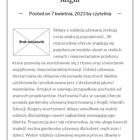
Posted on
7 kwietnia, 2023
by
czytelnia
Sklepy z odzieżą używaną zyskują
coraz większą popularność.. W
różnorodnej ofercie znajdują się
pojedyncze modele ubrań w niskich
cenach i niepowtarzalne przybory,
które pozwolą na wyróżnienie się z tłumu oraz stworzenie
wyjątkowej, niepowtarzalnej kreacji. Odzież używana
dostarczana do sklepów nie posiada znacznych śladów
użytkowania i produkowana jest z doskonałej jakości
materiałów. Artykuł w szeregu przypadków pochodzi od
znanych projektantów. Hurtownia Fuks w swojej ofercie
posiada garderobę używaną importowaną z Anglii, Irlandii i
Szkocji. Bogaty asortyment sklepu umożliwia na wybór
odzieży dla każdego nawet najbardziej wymagającego
klienta. Propozycja jest tak różnorodna, że nie ulega kwestii
znaleźć można garderobę używaną dla kobiet, mężczyzn i
dzieci. Wybór odzieży używanej wspiera proces dbania o