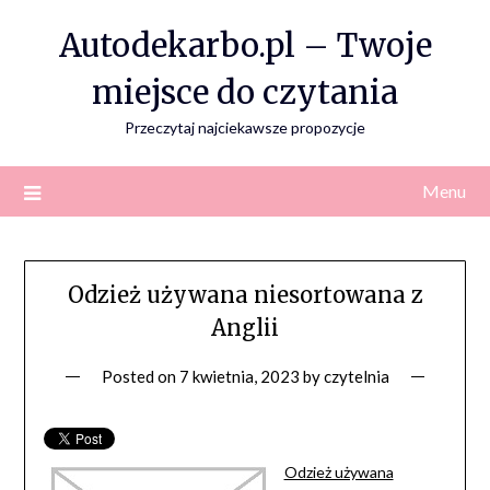
Skip
Autodekarbo.pl – Twoje
to
content
miejsce do czytania
Przeczytaj najciekawsze propozycje
Menu
Odzież używana niesortowana z
Anglii
Posted on
7 kwietnia, 2023
by
czytelnia
Odzież używana