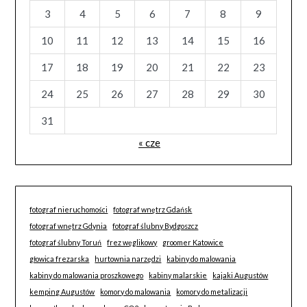
3
4
5
6
7
8
9
10
11
12
13
14
15
16
17
18
19
20
21
22
23
24
25
26
27
28
29
30
31
« cze
fotograf nieruchomości
fotograf wnętrz Gdańsk
fotograf wnętrz Gdynia
fotograf ślubny Bydgoszcz
fotograf ślubny Toruń
frez węglikowy
groomer Katowice
głowica frezarska
hurtownia narzędzi
kabiny do malowania
kabiny do malowania proszkowego
kabiny malarskie
kajaki Augustów
kemping Augustów
komory do malowania
komory do metalizacji