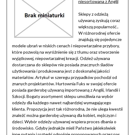
niesortowana z Anglii
Sklepy z odzieżą
używaną zyskują coraz
większą popularność..
W różnorodnej ofercie
znajdują się pojedyncze
modele ubrań w niskich cenach i niepowtarzalne przybory,
które pozwolą na wyróżnienie się z tłumu oraz stworzenie
wyjątkowej, niepowtarzalnej kreacji. Odzież używana
dostarczana do sklepów nie posiada znacznych śladów
użytkowania i produkowana jest z doskonałej jakości
materiałów. Artykuł w szeregu przypadków pochodzi od
znanych projektantów. Hurtownia Fuks w swojej ofercie
posiada garderobę używaną importowaną z Anglii, Irlandii i
Szkocji. Bogaty asortyment sklepu umożliwia na wybór
odzieży dla każdego nawet najbardziej wymagającego
klienta. Propozycja jest tak różnorodna, że nie ulega kwestii
znaleźć można garderobę używaną dla kobiet, mężczyzn i
dzieci. Wybór odzieży używanej wspiera proces dbania o
środowisko. Gdyby jednakże mieli Państwo jakiekolwiek
inne pytania i rozterki odnośnie proponowanych przez nas