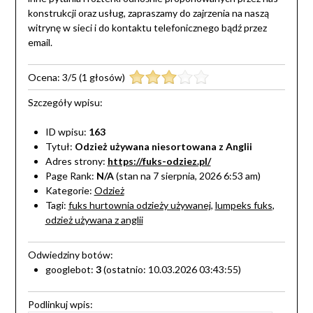
konstrukcji oraz usług, zapraszamy do zajrzenia na naszą
witrynę w sieci i do kontaktu telefonicznego bądź przez
email.
Ocena:
3
/
5
(
1
głosów)
Szczegóły wpisu:
ID wpisu:
163
Tytuł:
Odzież używana niesortowana z Anglii
Adres strony:
https://fuks-odziez.pl/
Page Rank:
N/A
(stan na 7 sierpnia, 2026 6:53 am)
Kategorie:
Odzież
Tagi:
fuks hurtownia odzieży używanej
,
lumpeks fuks
,
odzież używana z anglii
Odwiedziny botów:
googlebot:
3
(ostatnio: 10.03.2026 03:43:55)
Podlinkuj wpis: