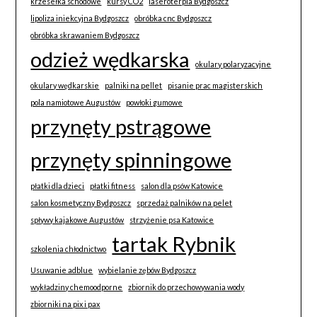
krzesełka schodowe
kursy CO2
laseroterpia Bydgoszcz
lipoliza iniekcyjna Bydgoszcz
obróbka cnc Bydgoszcz
obróbka skrawaniem Bydgoszcz
odzież wędkarska
okulary polaryzacyjne
okulary wędkarskie
palniki na pellet
pisanie prac magisterskich
pola namiotowe Augustów
powłoki gumowe
przynęty pstrągowe
przynęty spinningowe
płatki dla dzieci
płatki fitness
salon dla psów Katowice
salon kosmetyczny Bydgoszcz
sprzedaż palników na pelet
spływy kajakowe Augustów
strzyżenie psa Katowice
tartak Rybnik
szkolenia chłodnictwo
Usuwanie adblue
wybielanie zębów Bydgoszcz
wykładziny chemoodporne
zbiornik do przechowywania wody
zbiorniki na pix i pax