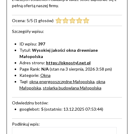
pełną ofertą naszej firmy.
Ocena:
5
/
5
(
1
głosów)
Szczegóły wpisu:
ID wpisu:
397
Tytuł:
Wysokiej jakości okna drewniane
Małopolska
Adres strony:
https://oknostyl.net.pl
Page Rank:
N/A
(stan na 3 sierpnia, 2026 3:58 pm)
Kategorie:
Okna
Tagi:
okna energooszczędne Małopolska
,
okna
Małopolska
,
stolarka budowlana Małopolska
Odwiedziny botów:
googlebot:
5
(ostatnio: 13.12.2025 07:53:44)
Podlinkuj wpis: