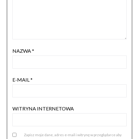
NAZWA
*
E-MAIL
*
WITRYNA INTERNETOWA
Zapisz moje dane, adres e-mail i witrynę w przeglądarce aby