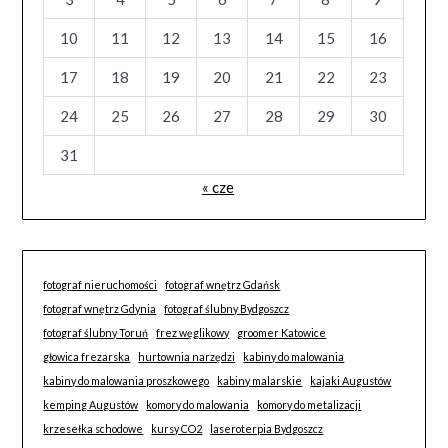
10
11
12
13
14
15
16
17
18
19
20
21
22
23
24
25
26
27
28
29
30
31
« cze
fotograf nieruchomości
fotograf wnętrz Gdańsk
fotograf wnętrz Gdynia
fotograf ślubny Bydgoszcz
fotograf ślubny Toruń
frez węglikowy
groomer Katowice
głowica frezarska
hurtownia narzędzi
kabiny do malowania
kabiny do malowania proszkowego
kabiny malarskie
kajaki Augustów
kemping Augustów
komory do malowania
komory do metalizacji
krzesełka schodowe
kursy CO2
laseroterpia Bydgoszcz