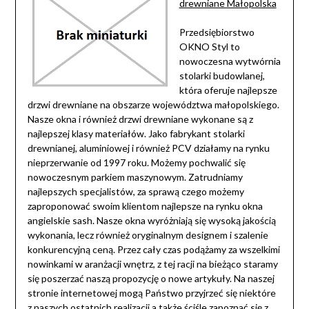
drewniane Małopolska
Przedsiębiorstwo
OKNO Styl to
nowoczesna wytwórnia
stolarki budowlanej,
która oferuje najlepsze
drzwi drewniane na obszarze województwa małopolskiego.
Nasze okna i również drzwi drewniane wykonane są z
najlepszej klasy materiałów. Jako fabrykant stolarki
drewnianej, aluminiowej i również PCV działamy na rynku
nieprzerwanie od 1997 roku. Możemy pochwalić się
nowoczesnym parkiem maszynowym. Zatrudniamy
najlepszych specjalistów, za sprawą czego możemy
zaproponować swoim klientom najlepsze na rynku okna
angielskie sash. Nasze okna wyróżniają się wysoką jakością
wykonania, lecz również oryginalnym designem i szalenie
konkurencyjną ceną. Przez cały czas podążamy za wszelkimi
nowinkami w aranżacji wnętrz, z tej racji na bieżąco staramy
się poszerzać naszą propozycję o nowe artykuły. Na naszej
stronie internetowej mogą Państwo przyjrzeć się niektóre
z naszych ostatnich realizacji a także ściśle zapoznać się z