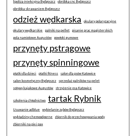
lipoliza iniekcyjna Bydgoszcz
obróbka cnc Bydgoszcz
obróbka skrawaniem Bydgoszcz
odzież wędkarska
okulary polaryzacyjne
okulary wędkarskie
palniki na pellet
pisanie prac magisterskich
pola namiotowe Augustów
powłoki gumowe
przynęty pstrągowe
przynęty spinningowe
płatki dla dzieci
płatki fitness
salon dla psów Katowice
salon kosmetyczny Bydgoszcz
sprzedaż palników na pelet
spływy kajakowe Augustów
strzyżenie psa Katowice
tartak Rybnik
szkolenia chłodnictwo
Usuwanie adblue
wybielanie zębów Bydgoszcz
wykładziny chemoodporne
zbiornik do przechowywania wody
zbiorniki na pix i pax