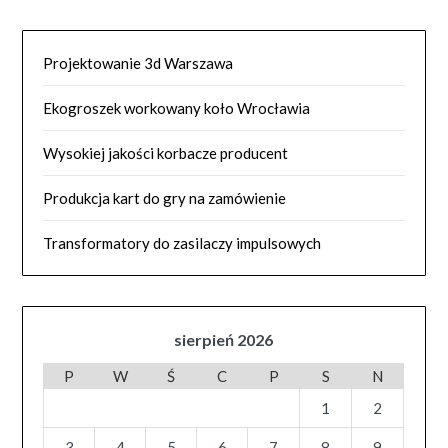
Projektowanie 3d Warszawa
Ekogroszek workowany koło Wrocławia
Wysokiej jakości korbacze producent
Produkcja kart do gry na zamówienie
Transformatory do zasilaczy impulsowych
sierpień 2026
P
W
Ś
C
P
S
N
1
2
3
4
5
6
7
8
9