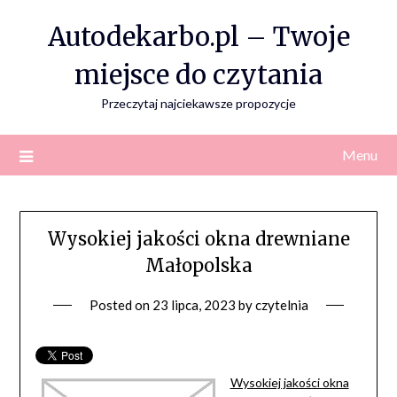
Skip
Autodekarbo.pl – Twoje
to
content
miejsce do czytania
Przeczytaj najciekawsze propozycje
Menu
Wysokiej jakości okna drewniane
Małopolska
Posted on
23 lipca, 2023
by
czytelnia
Wysokiej jakości okna