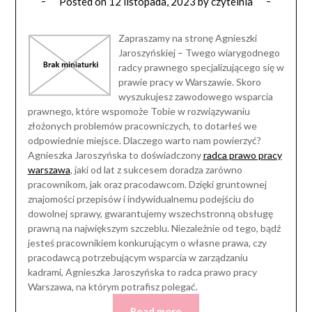
Posted on
12 listopada, 2023
by
czytelnia
Zapraszamy na stronę Agnieszki
Jaroszyńskiej – Twego wiarygodnego
radcy prawnego specjalizującego się w
prawie pracy w Warszawie. Skoro
wyszukujesz zawodowego wsparcia
prawnego, które wspomoże Tobie w rozwiązywaniu
złożonych problemów pracowniczych, to dotarłeś we
odpowiednie miejsce. Dlaczego warto nam powierzyć?
Agnieszka Jaroszyńska to doświadczony
radca prawo pracy
warszawa
, jaki od lat z sukcesem doradza zarówno
pracownikom, jak oraz pracodawcom. Dzięki gruntownej
znajomości przepisów i indywidualnemu podejściu do
dowolnej sprawy, gwarantujemy wszechstronną obsługę
prawną na największym szczeblu. Niezależnie od tego, bądź
jesteś pracownikiem konkurującym o własne prawa, czy
pracodawcą potrzebującym wsparcia w zarządzaniu
kadrami, Agnieszka Jaroszyńska to radca prawo pracy
Warszawa, na którym potrafisz polegać.
Read more