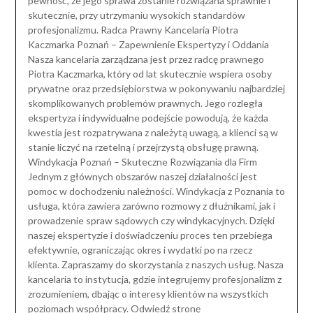
pewność, że jego sprawa zostanie rozwiązana sprawnie i
skutecznie, przy utrzymaniu wysokich standardów
profesjonalizmu. Radca Prawny Kancelaria Piotra
Kaczmarka Poznań – Zapewnienie Ekspertyzy i Oddania
Nasza kancelaria zarządzana jest przez radcę prawnego
Piotra Kaczmarka, który od lat skutecznie wspiera osoby
prywatne oraz przedsiębiorstwa w pokonywaniu najbardziej
skomplikowanych problemów prawnych. Jego rozległa
ekspertyza i indywidualne podejście powodują, że każda
kwestia jest rozpatrywana z należytą uwagą, a klienci są w
stanie liczyć na rzetelną i przejrzystą obsługę prawną.
Windykacja Poznań – Skuteczne Rozwiązania dla Firm
Jednym z głównych obszarów naszej działalności jest
pomoc w dochodzeniu należności. Windykacja z Poznania to
usługa, która zawiera zarówno rozmowy z dłużnikami, jak i
prowadzenie spraw sądowych czy windykacyjnych. Dzięki
naszej ekspertyzie i doświadczeniu proces ten przebiega
efektywnie, ograniczając okres i wydatki po na rzecz
klienta. Zapraszamy do skorzystania z naszych usług. Nasza
kancelaria to instytucja, gdzie integrujemy profesjonalizm z
zrozumieniem, dbając o interesy klientów na wszystkich
poziomach współpracy. Odwiedź stronę