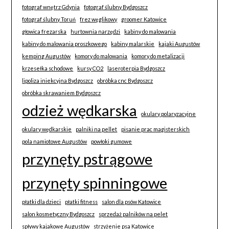
fotograf wnętrz Gdynia
fotograf ślubny Bydgoszcz
fotograf ślubny Toruń
frez węglikowy
groomer Katowice
głowica frezarska
hurtownia narzędzi
kabiny do malowania
kabiny do malowania proszkowego
kabiny malarskie
kajaki Augustów
kemping Augustów
komory do malowania
komory do metalizacji
krzesełka schodowe
kursy CO2
laseroterpia Bydgoszcz
lipoliza iniekcyjna Bydgoszcz
obróbka cnc Bydgoszcz
obróbka skrawaniem Bydgoszcz
odzież wędkarska
okulary polaryzacyjne
okulary wędkarskie
palniki na pellet
pisanie prac magisterskich
pola namiotowe Augustów
powłoki gumowe
przynęty pstrągowe
przynęty spinningowe
płatki dla dzieci
płatki fitness
salon dla psów Katowice
salon kosmetyczny Bydgoszcz
sprzedaż palników na pelet
spływy kajakowe Augustów
strzyżenie psa Katowice